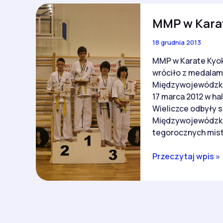
MMP w Karat
18 grudnia 2013
MMP w Karate Kyok
wróciło z medalam
Międzywojewódzkic
17 marca 2012 w h
Wieliczce odbyły 
Międzywojewódzki
tegorocznych mistr
MMP
Przeczytaj wpis »
w
Karate
Kyokushin
–
Wieliczka