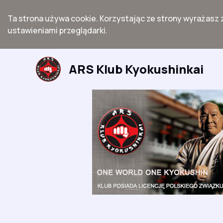
Ta strona używa cookie. Korzystając ze strony wyrażasz 
ustawieniami przeglądarki.
Przejdź
do
ARS Klub Kyokushinkai
treści