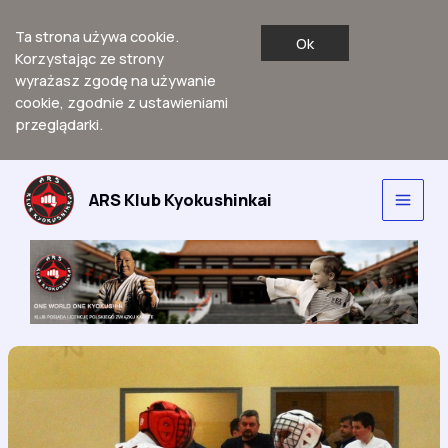
Ta strona używa cookie.
Ok
Korzystając ze strony
wyrażasz zgodę na używanie
cookie, zgodnie z ustawieniami
przeglądarki.
Przejdź
do
ARS Klub Kyokushinkai
Main
treści
Men