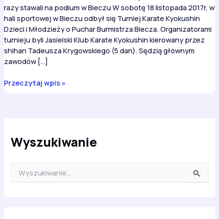
razy stawali na podium w Bieczu W sobotę 18 listopada 2017r, w
hali sportowej w Bieczu odbył się Turniej Karate Kyokushin
Dzieci i Młodzieży o Puchar Burmistrza Biecza. Organizatorami
turnieju byli Jasielski Klub Karate Kyokushin kierowany przez
shihan Tadeusza Krygowskiego (5 dan). Sędzią głównym
zawodów […]
Medalowe
Przeczytaj wpis »
żniwo
karateków
z
ARS
Klub
Wyszukiwanie
Kyokushinkai
–
S
aż
z
23
u
razy
k
stawali
a
na
j