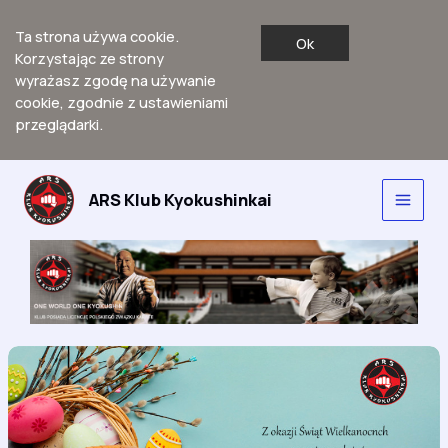
Ta strona używa cookie.
Ok
Korzystając ze strony
wyrażasz zgodę na używanie
cookie, zgodnie z ustawieniami
przeglądarki.
Przejdź
do
ARS Klub Kyokushinkai
Main
treści
Men