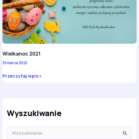
Wielkanoc 2021
31 marca 2021
Wielkanoc
Przeczytaj wpis »
2021
Wyszukiwanie
S
z