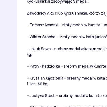
Kyokushinkai zdobywając 9 medali.
Zawodnicy ARS Klub Kyokushinkai, którzy zaj
– Tomasz Iwański – złoty medal w kumite jun
– Wiktor Stochel – złoty medal w kata junior
– Jakub Sowa – srebrny medal w kata młodz
kg,
– Patryk Kądziołka – srebrny medal w kumite
– Krystian Kądziołka – srebrny medal w kata 
11 lat -40 kg,
– Justyna Stach – srebrny medal w kumite kobi