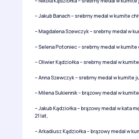
– Nikola Kądziołka – srebrny medal w kumite j
– Jakub Banach – srebrny medal w kumite chło
– Magdalena Szewczyk – srebrny medal w ku
– Selena Potoniec – srebrny medal w kumite d
– Oliwier Kądziołka – srebrny medal w kumit
– Anna Szewczyk – srebrny medal w kumite ju
– Milena Sukiennik – brązowy medal w kumite k
– Jakub Kądziołka – brązowy medal w kata mę
21 lat,
– Arkadiusz Kądziołka – brązowy medal w kum