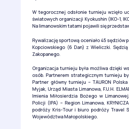
W tegorocznej odsłonie turnieju wzięło u
światowych organizacji Kyokushin (IKO-1, I
Na limanowskim tatami pojawili się przedstaw
Rywalizację sportową oceniało 45 sędziów 
Kopciowskiego (6 Dan) z Wieliczki. Sędzi
Zakopanego.
Organizacja turnieju była możliwa dzięki ws
osób. Partnerem strategicznym turnieju był
Partner główny turnieju – TAURON Polska 
Myjak, Urząd Miasta Limanowa, F.U.H. ELM
Imienia Miłosierdzia Bożego w Limanowe
Policji (IPA) – Region Limanowa, KRYNICZ
podróży Kris-Tour i biuro podróży Travel 
Województwa Małopolskiego.