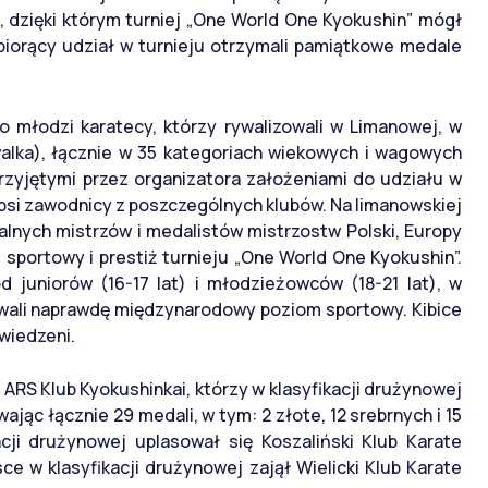
, dzięki którym turniej „One World One Kyokushin” mógł
biorący udział w turnieju otrzymali pamiątkowe medale
o młodzi karatecy, którzy rywalizowali w Limanowej, w
alka), łącznie w 35 kategoriach wiekowych i wagowych
rzyjętymi przez organizatora założeniami do udziału w
epsi zawodnicy z poszczególnych klubów. Na limanowskiej
lnych mistrzów i medalistów mistrzostw Polski, Europy
sportowy i prestiż turnieju „One World One Kyokushin”.
 juniorów (16-17 lat) i młodzieżowców (18-21 lat), w
wali naprawdę międzynarodowy poziom sportowy. Kibice
awiedzeni.
ARS Klub Kyokushinkai, którzy w klasyfikacji drużynowej
jąc łącznie 29 medali, w tym: 2 złote, 12 srebrnych i 15
cji drużynowej uplasował się Koszaliński Klub Karate
ce w klasyfikacji drużynowej zajął Wielicki Klub Karate