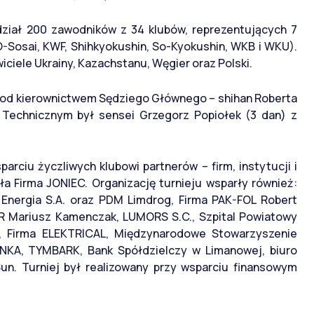
dział 200 zawodników z 34 klubów, reprezentujących 7
KO-Sosai, KWF, Shihkyokushin, So-Kyokushin, WKB i WKU).
iciele Ukrainy, Kazachstanu, Węgier oraz Polski.
pod kierownictwem Sędziego Głównego – shihan Roberta
ą Technicznym był sensei Grzegorz Popiołek (3 dan) z
parciu życzliwych klubowi partnerów – firm, instytucji i
a Firma JONIEC. Organizację turnieju wsparły również:
Energia S.A. oraz PDM Limdrog, Firma PAK-FOL Robert
AR Mariusz Kamenczak, LUMORS S.C., Szpital Powiatowy
j, Firma ELEKTRICAL, Międzynarodowe Stowarzyszenie
ANKA, TYMBARK, Bank Spółdzielczy w Limanowej, biuro
Sun. Turniej był realizowany przy wsparciu finansowym