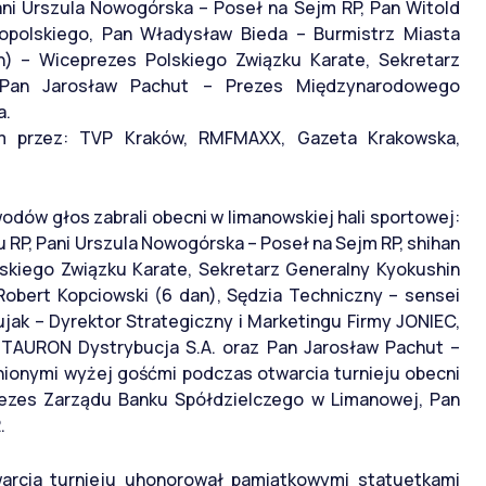
ani Urszula Nowogórska – Poseł na Sejm RP, Pan Witold
polskiego, Pan Władysław Bieda – Burmistrz Miasta
n) – Wiceprezes Polskiego Związku Karate, Sekretarz
, Pan Jarosław Pachut – Prezes Międzynarodowego
a.
ym przez: TVP Kraków, RMFMAXX, Gazeta Krakowska,
odów głos zabrali obecni w limanowskiej hali sportowej:
 RP, Pani Urszula Nowogórska – Poseł na Sejm RP, shihan
skiego Związku Karate, Sekretarz Generalny Kyokushin
Robert Kopciowski (6 dan), Sędzia Techniczny – sensei
ujak – Dyrektor Strategiczny i Marketingu Firmy JONIEC,
 TAURON Dystrybucja S.A. oraz Pan Jarosław Pachut –
ionymi wyżej gośćmi podczas otwarcia turnieju obecni
rezes Zarządu Banku Spółdzielczego w Limanowej, Pan
.
warcia turnieju uhonorował pamiątkowymi statuetkami