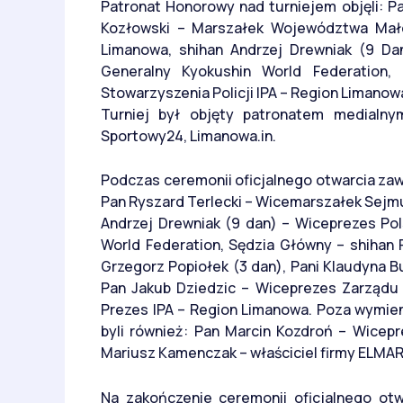
Patronat Honorowy nad turniejem objęli: P
Kozłowski – Marszałek Województwa Mało
Limanowa, shihan Andrzej Drewniak (9 Da
Generalny Kyokushin World Federation
Stowarzyszenia Policji IPA – Region Limanow
Turniej był objęty patronatem medialn
Sportowy24, Limanowa.in.
Podczas ceremonii oficjalnego otwarcia zaw
Pan Ryszard Terlecki – Wicemarszałek Sejmu
Andrzej Drewniak (9 dan) – Wiceprezes Pol
World Federation, Sędzia Główny – shihan 
Grzegorz Popiołek (3 dan), Pani Klaudyna B
Pan Jakub Dziedzic – Wiceprezes Zarządu
Prezes IPA – Region Limanowa. Poza wymien
byli również: Pan Marcin Kozdroń – Wicep
Mariusz Kamenczak – właściciel firmy ELMAR
Na zakończenie ceremonii oficjalnego ot