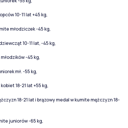
uniorek -55 kg,
pców 10-11 lat +45 kg,
mite młodziczek -45 kg,
ziewcząt 10-11 lat, -45 kg,
e młodzików -45 kg,
niorek mł. -55 kg,
obiet 18-21 lat +55 kg,
żczyzn 18-21 lat i brązowy medal w kumite mężczyzn 18-
ite juniorów -65 kg,