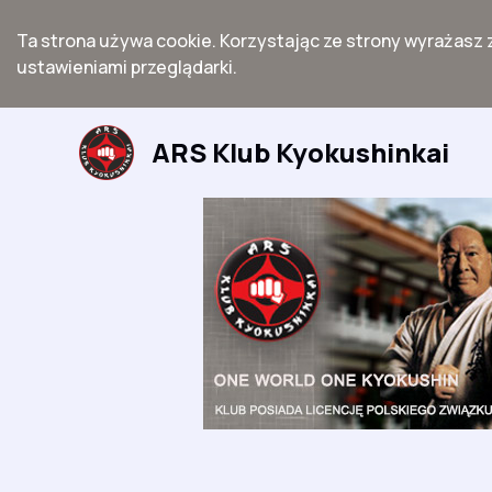
Ta strona używa cookie. Korzystając ze strony wyrażasz 
ustawieniami przeglądarki.
Przejdź
do
ARS Klub Kyokushinkai
treści