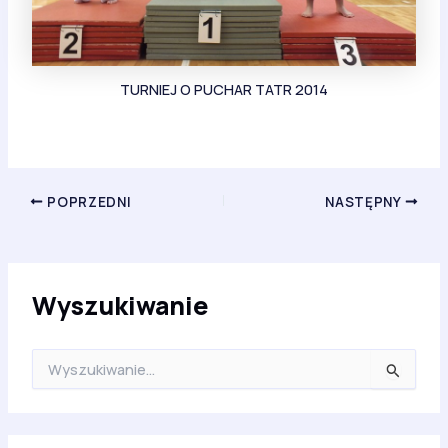
TURNIEJ O PUCHAR TATR 2014
POPRZEDNI
NASTĘPNY
Wyszukiwanie
S
z
u
k
a