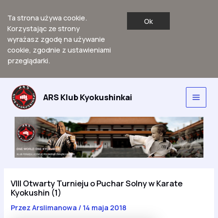
Ta strona używa cookie.
Ok
Korzystając ze strony
wyrażasz zgodę na używanie
cookie, zgodnie z ustawieniami
przeglądarki.
Przejdź
do
ARS Klub Kyokushinkai
Main
treści
Men
VIII Otwarty Turnieju o Puchar Solny w Karate
Kyokushin (1)
Przez
Arslimanowa
/
14 maja 2018