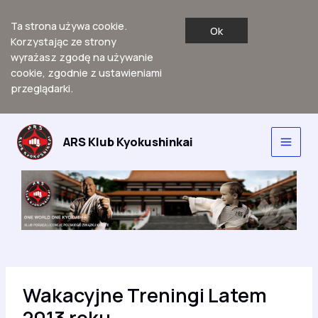
Ta strona używa cookie.
Ok
Korzystając ze strony
wyrażasz zgodę na używanie
cookie, zgodnie z ustawieniami
przeglądarki.
Przejdź
do
ARS Klub Kyokushinkai
Main
treści
Men
Wakacyjne Treningi Latem
2013 roku