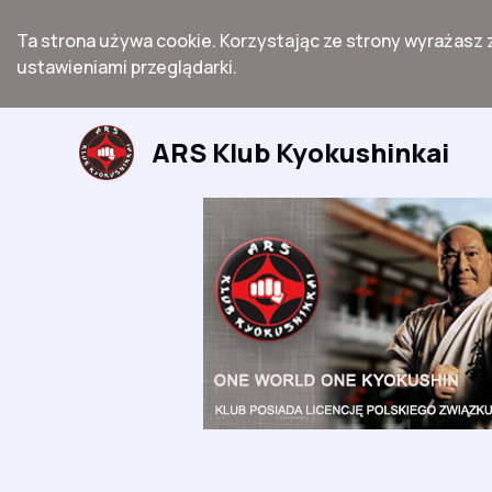
Ta strona używa cookie. Korzystając ze strony wyrażasz 
ustawieniami przeglądarki.
Przejdź
do
ARS Klub Kyokushinkai
treści