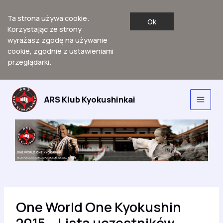
Ta strona używa cookie.
Ok
Korzystając ze strony
wyrażasz zgodę na używanie
cookie, zgodnie z ustawieniami
przeglądarki.
Przejdź
do
ARS Klub Kyokushinkai
Main
treści
Men
One World One Kyokushin
2015 – Lista uczestników