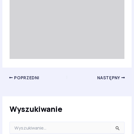
POPRZEDNI
NASTĘPNY
Wyszukiwanie
S
z