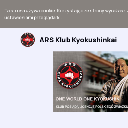
Ta strona używa cookie. Korzystając ze strony wyrażasz 
ustawieniami przeglądarki.
Przejdź
do
ARS Klub Kyokushinkai
treści