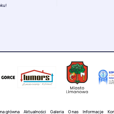
oku!
ona główna
Aktualności
Galeria
O nas
Informacje
Kon