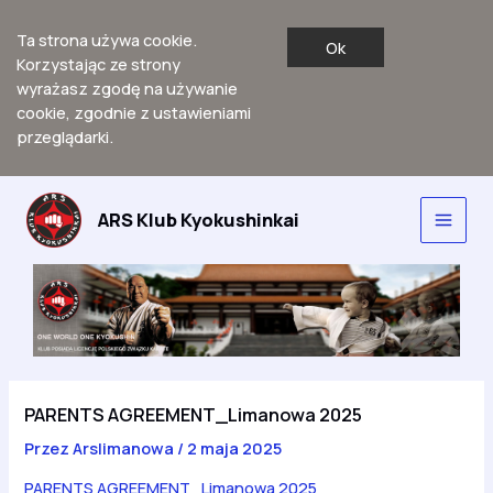
Ta strona używa cookie.
Ok
Korzystając ze strony
wyrażasz zgodę na używanie
cookie, zgodnie z ustawieniami
przeglądarki.
Przejdź
do
ARS Klub Kyokushinkai
Main
treści
Men
PARENTS AGREEMENT_Limanowa 2025
Przez
Arslimanowa
/
2 maja 2025
PARENTS AGREEMENT_Limanowa 2025