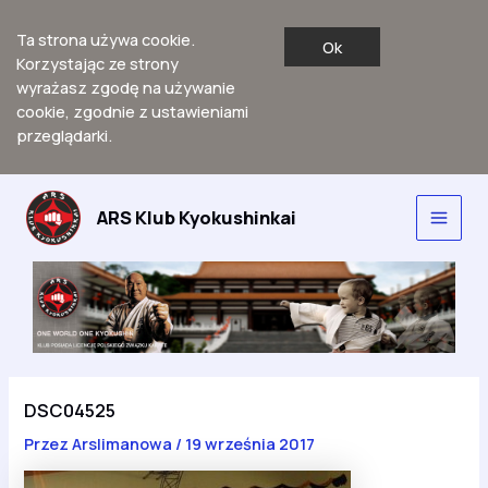
Ta strona używa cookie.
Ok
Korzystając ze strony
wyrażasz zgodę na używanie
cookie, zgodnie z ustawieniami
przeglądarki.
Przejdź
do
ARS Klub Kyokushinkai
Main
treści
Men
DSC04525
Przez
Arslimanowa
/
19 września 2017