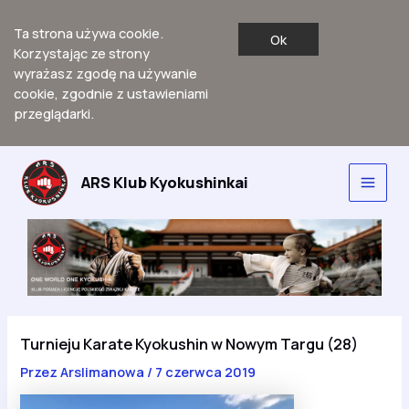
Ta strona używa cookie.
Ok
Korzystając ze strony
wyrażasz zgodę na używanie
cookie, zgodnie z ustawieniami
przeglądarki.
Przejdź
do
ARS Klub Kyokushinkai
Main
treści
Men
Turnieju Karate Kyokushin w Nowym Targu (28)
Przez
Arslimanowa
/
7 czerwca 2019