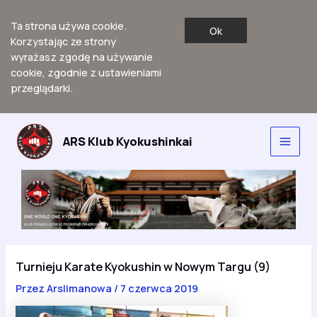
Ta strona używa cookie.
Ok
Korzystając ze strony
wyrażasz zgodę na używanie
cookie, zgodnie z ustawieniami
przeglądarki.
Przejdź
do
ARS Klub Kyokushinkai
Main
treści
Men
Turnieju Karate Kyokushin w Nowym Targu (9)
Przez
Arslimanowa
/
7 czerwca 2019