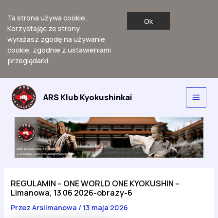
Ta strona używa cookie.
Ok
Korzystając ze strony
wyrażasz zgodę na używanie
cookie, zgodnie z ustawieniami
przeglądarki.
Przejdź
do
ARS Klub Kyokushinkai
Main
treści
Men
REGULAMIN – ONE WORLD ONE KYOKUSHIN –
Limanowa, 13 06 2026-obrazy-6
Przez
Arslimanowa
/
13 maja 2026