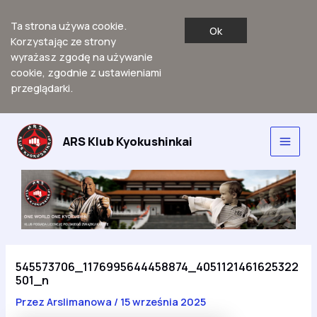
Ta strona używa cookie.
Ok
Korzystając ze strony
wyrażasz zgodę na używanie
cookie, zgodnie z ustawieniami
przeglądarki.
Przejdź
do
ARS Klub Kyokushinkai
Main
treści
Men
545573706_1176995644458874_4051121461625322
501_n
Przez
Arslimanowa
/
15 września 2025