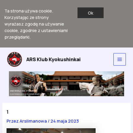
Ta strona używa cookie.
Ok
Korzystając ze strony
wyrażasz zgodę na używanie
cookie, zgodnie z ustawieniami
przeglądarki.
Przejdź
do
ARS Klub Kyokushinkai
Main
treści
Men
1
Przez
Arslimanowa
/
24 maja 2023