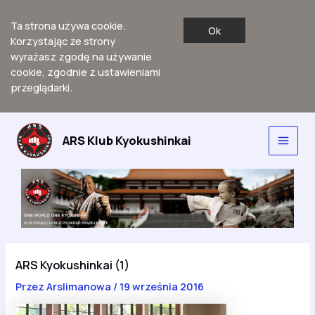
Ta strona używa cookie.
Ok
Korzystając ze strony
wyrażasz zgodę na używanie
cookie, zgodnie z ustawieniami
przeglądarki.
Przejdź
do
ARS Klub Kyokushinkai
Main
treści
Men
ARS Kyokushinkai (1)
Przez
Arslimanowa
/
19 września 2016