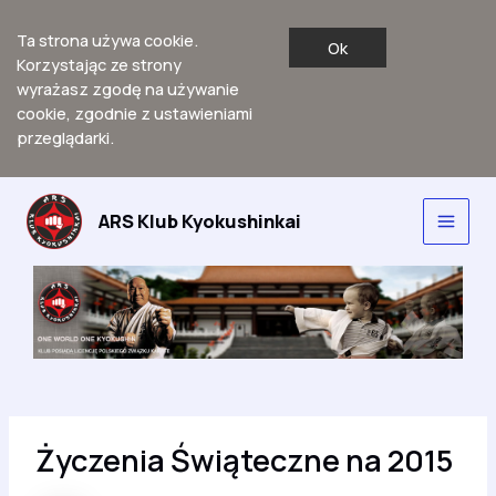
Ta strona używa cookie.
Ok
Korzystając ze strony
wyrażasz zgodę na używanie
cookie, zgodnie z ustawieniami
przeglądarki.
Przejdź
do
ARS Klub Kyokushinkai
Main
treści
Men
Życzenia Świąteczne na 2015