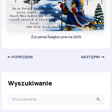
Życzenia Świąteczne na 2015
POPRZEDNI
NASTĘPNY
Wyszukiwanie
S
z
u
k