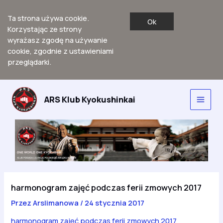
Ta strona używa cookie.
Ok
Korzystając ze strony
wyrażasz zgodę na używanie
cookie, zgodnie z ustawieniami
przeglądarki.
Przejdź
do
ARS Klub Kyokushinkai
Main
treści
Men
harmonogram zajęć podczas ferii zmowych 2017
Przez
Arslimanowa
/
24 stycznia 2017
harmonogram zajęć podczas ferii zmowych 2017