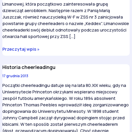
Limanowej, która początkowo zainteresowała grupę
dziewcząt aerobikiem. Następnie razem z Panią Marią
Juszczak, również nauczycielką W-F w ZSS nr 3 zainicjowała
powstanie grupy cheerleaders o nazwie „Keddex”. Limanowskie
cheerleaderki swój debiut odnotowały podczas uroczystości
otwarcia hali sportowej przy ZSS […]
Cheerleadering
Przeczytaj wpis »
w
Limanowej
Historia cheerleadingu
17 grudnia 2013
Początki cheerleadingu datuje się na lata 80.XIX wieku, gdy na
Uniwersytecie Princeton okrzykami wspierano miejscowy
zespół futbolu amerykańskiego. W roku 1894 absolwent
Princeton Thomas Peebles wprowadził ideę zorganizowanego
dopingowania do Uniwersytetu Minesoty. W 1898 student
Johnny Campbell zaczął dyrygować dopingiem stojąc przed
kibicami. W ten sposób został pierwszym cheerleaderem
(dosł. przewodzącym dopingowaniu). Choć obecnie