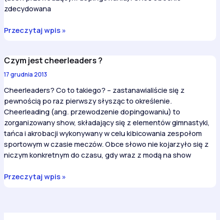
zdecydowana
Historia
Przeczytaj wpis »
cheerleadingu
Czym jest cheerleaders ?
17 grudnia 2013
Cheerleaders? Co to takiego? – zastanawialiście się z
pewnością po raz pierwszy słysząc to określenie.
Cheerleading (ang. przewodzenie dopingowaniu) to
zorganizowany show, składający się z elementów gimnastyki,
tańca i akrobacji wykonywany w celu kibicowania zespołom
sportowym w czasie meczów. Obce słowo nie kojarzyło się z
niczym konkretnym do czasu, gdy wraz z modą na show
Czym
Przeczytaj wpis »
jest
cheerleaders
?