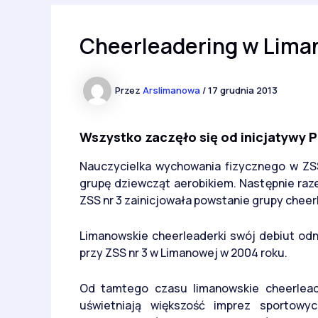
Cheerleadering w Lima
Przez
Arslimanowa
/
17 grudnia 2013
Wszystko zaczęło się od inicjatywy P
Nauczycielka wychowania fizycznego w ZS
grupę dziewcząt aerobikiem. Następnie raz
ZSS nr 3 zainicjowała powstanie grupy cheer
Limanowskie cheerleaderki swój debiut odn
przy ZSS nr 3 w Limanowej w 2004 roku.
Od tamtego czasu limanowskie cheerleade
uświetniają większość imprez sportowy