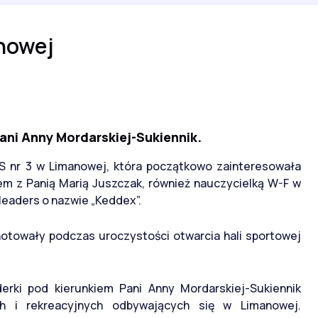
nowej
ani Anny Mordarskiej-Sukiennik.
S nr 3 w Limanowej, która początkowo zainteresowała
em z Panią Marią Juszczak, również nauczycielką W-F w
leaders o nazwie „Keddex”.
otowały podczas uroczystości otwarcia hali sportowej
rki pod kierunkiem Pani Anny Mordarskiej-Sukiennik
ch i rekreacyjnych odbywających się w Limanowej.