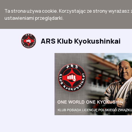
Ta strona używa cookie. Korzystając ze strony wyrażasz 
ustawieniami przeglądarki.
Przejdź
do
ARS Klub Kyokushinkai
treści