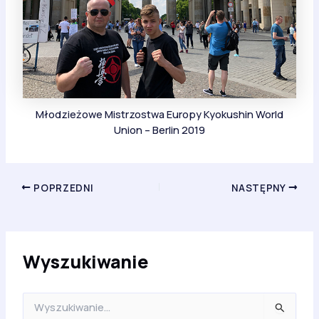
Młodzieżowe Mistrzostwa Europy Kyokushin World
Union – Berlin 2019
POPRZEDNI
NASTĘPNY
Wyszukiwanie
S
z