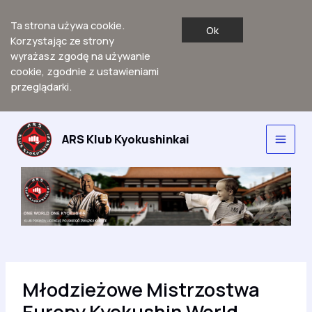
Ta strona używa cookie.
Ok
Korzystając ze strony
wyrażasz zgodę na używanie
cookie, zgodnie z ustawieniami
przeglądarki.
Przejdź
do
ARS Klub Kyokushinkai
Main
treści
Men
Młodzieżowe Mistrzostwa
Europy Kyokushin World