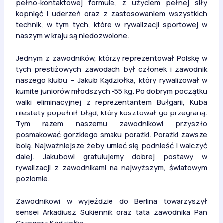
pełno-kontaktowej formule, z użyciem pełnej siły
kopnięć i uderzeń oraz z zastosowaniem wszystkich
technik, w tym tych, które w rywalizacji sportowej w
naszym w kraju są niedozwolone.
Jednym z zawodników, którzy reprezentował Polskę w
tych prestiżowych zawodach był członek i zawodnik
naszego klubu – Jakub Kądziołka, który rywalizował w
kumite juniorów młodszych -55 kg. Po dobrym początku
walki eliminacyjnej z reprezentantem Bułgarii, Kuba
niestety popełnił błąd, który kosztował go przegraną.
Tym razem naszemu zawodnikowi przyszło
posmakować gorzkiego smaku porażki. Porażki zawsze
bolą. Najważniejsze żeby umieć się podnieść i walczyć
dalej. Jakubowi gratulujemy dobrej postawy w
rywalizacji z zawodnikami na najwyższym, światowym
poziomie.
Zawodnikowi w wyjeździe do Berlina towarzyszył
sensei Arkadiusz Sukiennik oraz tata zawodnika Pan
Grzegorz Kądziołka.