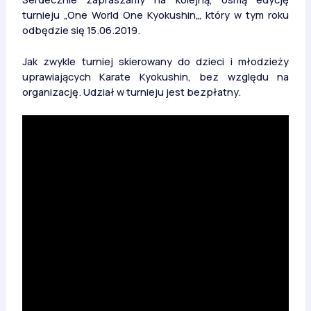
turnieju „
One
World
One
Kyokushin
„, który w tym roku
odbędzie się 15.06.2019.
Jak zwykle turniej skierowany do dzieci i młodzieży
uprawiających Karate
Kyokushin
, bez względu na
organizację. Udział w turnieju jest bezpłatny.