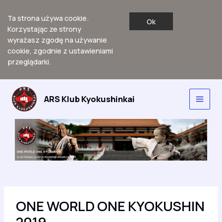
Ta strona używa cookie.
Ok
Korzystając ze strony
wyrażasz zgodę na używanie
cookie, zgodnie z ustawieniami
przeglądarki.
Przejdź
do
ARS Klub Kyokushinkai
Main
treści
Men
ONE WORLD ONE KYOKUSHIN
2019