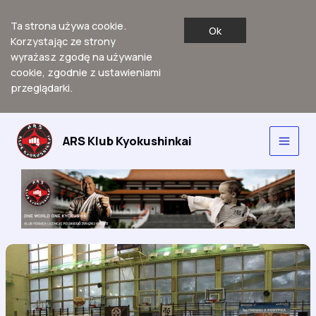
Ta strona używa cookie.
Ok
Korzystając ze strony
wyrażasz zgodę na używanie
cookie, zgodnie z ustawieniami
przeglądarki.
Przejdź
do
ARS Klub Kyokushinkai
Main
treści
Men