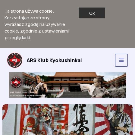
Ta strona używa cookie.
Ok
Korzystając ze strony
wyrażasz zgodę na używanie
cookie, zgodnie z ustawieniami
przeglądarki.
Przejdź
do
ARS Klub Kyokushinkai
Main
treści
Men