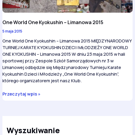
One World One Kyokushin – Limanowa 2015
5 maja 2015
One World One Kyokushin – Limanowa 2015 MIĘDZYNARODOWY
TURNIEJ KARATE KYOKUSHIN DZIECI I MŁODZIEŻY ONE WORLD
ONE KYOKUSHIN – Limanowa 2015 W dniu 23 maja 2015 w hali
sportowej przy Zespole Szkół Samorządowych nr 3 w
Limanowej odbędzie się Międzynarodowy Turnieju Karate
Kyokushin Dzieci i Młodzieży „One World One Kyokushin”,
którego organizatorem jest nasz Klub.
One
Przeczytaj wpis »
World
One
Kyokushin
–
Limanowa
Wyszukiwanie
2015