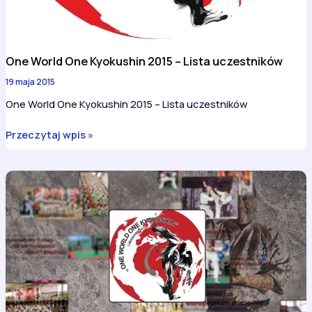
One World One Kyokushin 2015 – Lista uczestników
19 maja 2015
One World One Kyokushin 2015 – Lista uczestników
One
Przeczytaj wpis »
World
One
Kyokushin
2015
–
Lista
uczestników