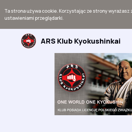
Ta strona używa cookie. Korzystając ze strony wyrażasz 
ustawieniami przeglądarki.
Przejdź
do
ARS Klub Kyokushinkai
treści