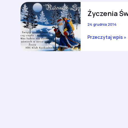
Życzenia Św
24 grudnia 2014
Życzenia
Przeczytaj wpis »
Świąteczne
na
2015