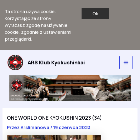
Ta strona używa cookie.
Ok
Korzystając ze strony
wyrażasz zgodę na używanie
cookie, zgodnie z ustawieniami
przeglądarki.
Przejdź
do
ARS Klub Kyokushinkai
Main
treści
Men
ONE WORLD ONE KYOKUSHIN 2023 (34)
Przez
Arslimanowa
/
19 czerwca 2023