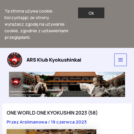
Ta strona używa cookie.
Ok
Korzystając ze strony
wyrażasz zgodę na używanie
cookie, zgodnie z ustawieniami
przeglądarki.
Przejdź
do
ARS Klub Kyokushinkai
Main
treści
Men
ONE WORLD ONE KYOKUSHIN 2023 (58)
Przez
Arslimanowa
/
19 czerwca 2023