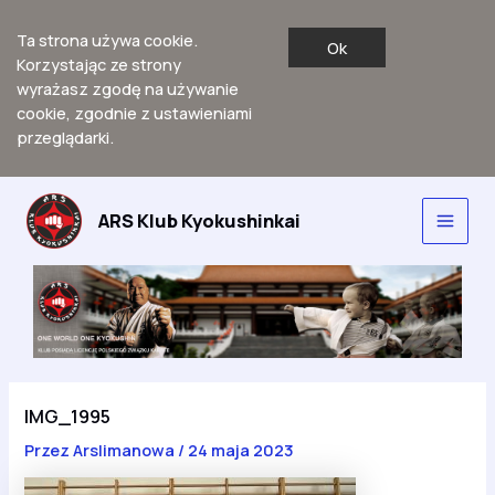
Ta strona używa cookie.
Ok
Korzystając ze strony
wyrażasz zgodę na używanie
cookie, zgodnie z ustawieniami
przeglądarki.
Przejdź
do
ARS Klub Kyokushinkai
Main
treści
Men
IMG_1995
Przez
Arslimanowa
/
24 maja 2023