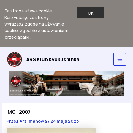
Ta strona używa cookie.
Ok
Korzystając ze strony
wyrażasz zgodę na używanie
cookie, zgodnie z ustawieniami
przeglądarki.
Przejdź
do
ARS Klub Kyokushinkai
Main
treści
Men
IMG_2007
Przez
Arslimanowa
/
24 maja 2023